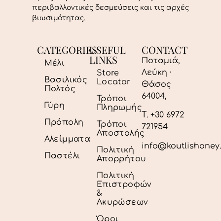
περιβαλλοντικές δεσμεύσεις και τις αρχές
βιωσιμότητας.
CATEGORIES
USEFUL
CONTACT
LINKS
Ποταμιά,
Μέλι
Λεύκη ·
Store
Βασιλικός
Locator
Θάσος
Πολτός
64004,
Τρόποι
Γύρη
Πληρωμής
Τ. +30 6972
Πρόπολη
Τρόποι
721954
Αποστολής
Αλείμματα
info@koutlishoney
Πολιτική
Παστέλι
Απορρήτου
Πολιτική
Επιστροφών
&
Ακυρώσεων
Όροι