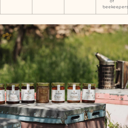
of
beekeepers