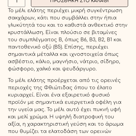
ΠΡΟΣΘΉΚΗ ΣΤΟ ΚΑΛΆΘΙ
Το μέλι ελάτης περιέχει μικρή συγκέντρωση
σακχάρων, κάτι που συμβάλλει στην ήπια
γλυκύτητά του και το καθιστά ανθεκτικό στην
κρυστάλλωση. Είναι πλούσιο σε βιταμίνες
του συμπλέγματος Β, όπως Β6, Β3, Β2, Β1 και
παντοθενικό οξύ (Β5). Επίσης, περιέχει
σημαντικά μέταλλα και ιχνοστοιχεία όπως
ασβέστιο, κάλιο, μαγνήσιο, νάτριο, σίδηρο,
φώσφορο, χαλκό και ψευδάργυρο.
Το μέλι ελάτης προέρχεται από τις ορεινές
περιοχές της Φθιώτιδας όπου το έλατο
κυριαρχεί. Είναι ένα εξαιρετικό φυσικό
προϊόν με σημαντικά ευεργετικά οφέλη για
την υγεία μας. Το μέλι αυτό έχει πυκνή υφή
και μελί χρώμα. Η υψηλή διατροφική του
αξία, η χαρακτηριστική γεύση και το άρωμα
που θυμίζει τα ελατοδάση των ορεινών