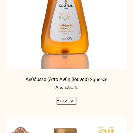
Ανθόμελο (Από Άνθη βουνού) Squeeze
Από
6.00
€
Επιλογή