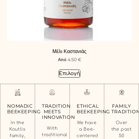
Μέλι Καστανιάς
Από
4.50
€
Επιλογή
FAMILY
NOMADIC
TRADITION
ETHICAL
TRADITIO
BEEKEEPING
MEETS
BEEKEEPING
INNOVATION
Over
In the
We have
With
the past
Koutlis
a Bee-
traditional
50
family,
centered