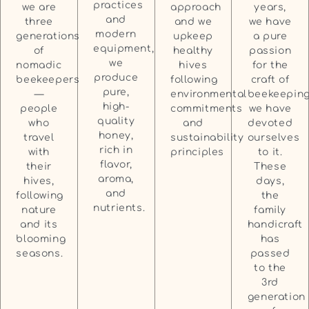
practices
years,
we are
approach
and
we have
three
and we
modern
a pure
generations
upkeep
equipment,
passion
of
healthy
we
for the
nomadic
hives
produce
craft of
beekeepers
following
pure,
beekeeping
—
environmental
high-
we have
people
commitments
quality
devoted
who
and
honey,
ourselves
travel
sustainability
rich in
to it.
with
principles
flavor,
These
their
aroma,
days,
hives,
and
the
following
nutrients.
family
nature
handicraft
and its
has
blooming
passed
seasons.
to the
3rd
generation